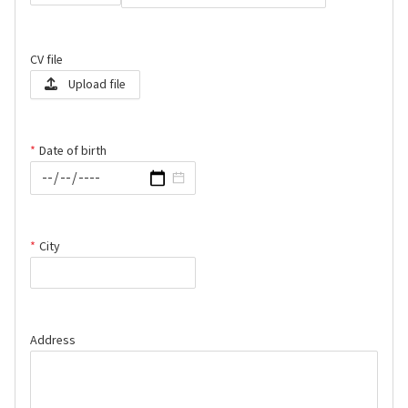
CV file
Upload file
Date of birth
City
Address